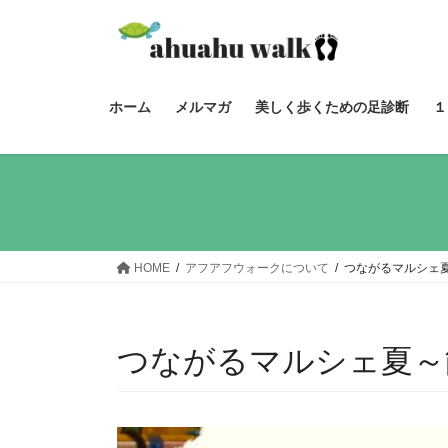
コ
ナ
ン
ビ
テ
ゲ
ン
ー
ツ
シ
ホーム
メルマガ
美しく歩くための足診断
１
へ
ョ
ス
ン
キ
に
ッ
移
プ
動
HOME
アフアフウォークについて
つながるマルシェ
つながるマルシェ夏～