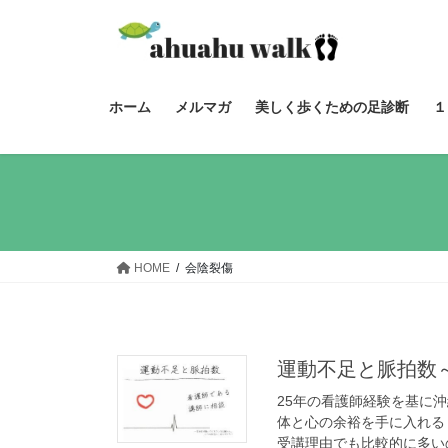
コ
ナ
ン
ビ
テ
ゲ
ン
ー
ツ
シ
ホーム
メルマガ
美しく歩くための足診断
１
へ
ョ
ス
ン
キ
に
ッ
移
プ
動
HOME
会陰裂傷
運動不足と脈拍数
25年の看護師経験を基に
体と心の余裕を手に入れる
受講理由でも比較的に多いの