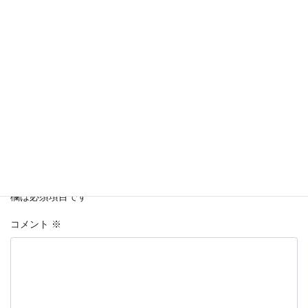
Facebook
twitter
LINE
Copy
コメントを残す
メールアドレスが公開されることはありません。
※
が付いている
欄は必須項目です
コメント
※