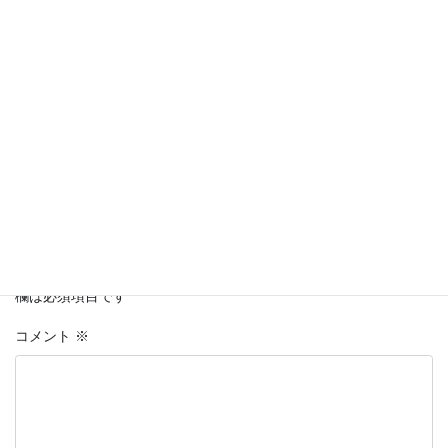
Facebook
twitter
LINE
Copy
コメントを残す
メールアドレスが公開されることはありません。
※
が付いている
欄は必須項目です
コメント
※