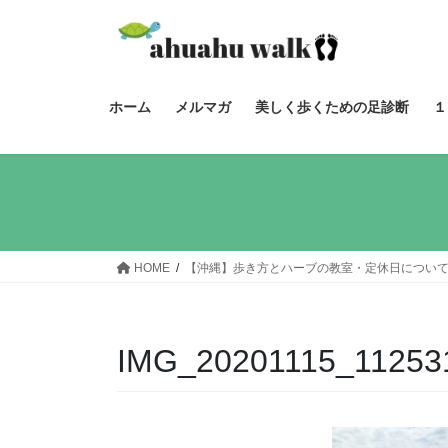
コ
ナ
ン
ビ
テ
ゲ
ン
ー
ツ
シ
ホーム
メルマガ
美しく歩くための足診断
１
へ
ョ
ス
ン
キ
に
ッ
移
プ
動
HOME
【沖縄】歩き方とハーブの教室・定休日につい
IMG_20201115_11253