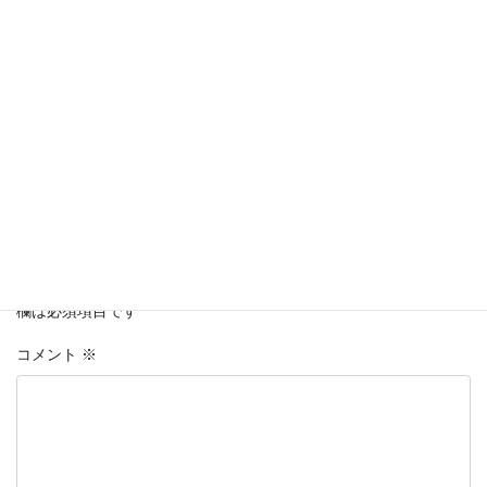
Facebook
twitter
LINE
Copy
コメントを残す
メールアドレスが公開されることはありません。
※
が付いている
欄は必須項目です
コメント
※