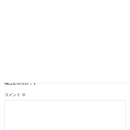
Facebook
twitter
LINE
Copy
コメントを残す
メールアドレスが公開されることはありません。
※
が付いている
欄は必須項目です
コメント
※