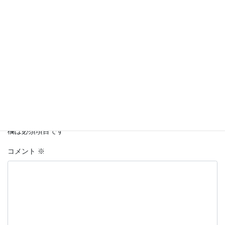
Facebook
twitter
LINE
Copy
コメントを残す
メールアドレスが公開されることはありません。
※
が付いている
欄は必須項目です
コメント
※