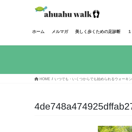
コ
ナ
ン
ビ
テ
ゲ
ン
ー
ツ
シ
ホーム
メルマガ
美しく歩くための足診断
１
へ
ョ
ス
ン
キ
に
ッ
移
プ
動
HOME
いつでも・いくつからでも始められるウォーキ
4de748a474925dffab2