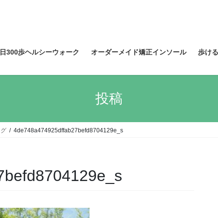
日300歩ヘルシーウォーク
オーダーメイド矯正インソール
歩け
投稿
ング
4de748a474925dffab27befd8704129e_s
7befd8704129e_s