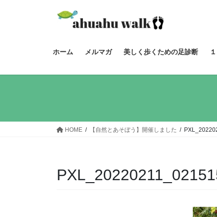
コ
ナ
ン
ビ
テ
ゲ
ン
ー
ツ
シ
ホーム
メルマガ
美しく歩くための足診断
１
へ
ョ
ス
ン
キ
に
ッ
移
プ
動
HOME
【自然とあそぼう】開催しました
PXL_20220
PXL_20220211_02151