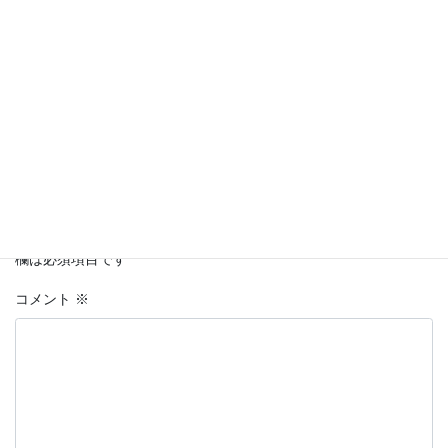
Facebook
twitter
LINE
Copy
コメントを残す
メールアドレスが公開されることはありません。
※
が付いている
欄は必須項目です
コメント
※