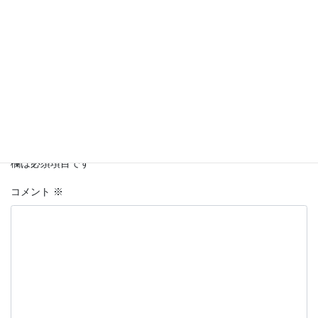
Facebook
twitter
LINE
Copy
コメントを残す
メールアドレスが公開されることはありません。
※
が付いている
欄は必須項目です
コメント
※