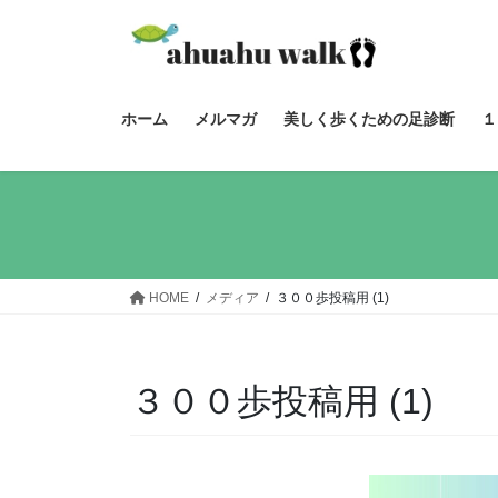
コ
ナ
ン
ビ
テ
ゲ
ン
ー
ツ
シ
ホーム
メルマガ
美しく歩くための足診断
１
へ
ョ
ス
ン
キ
に
ッ
移
プ
動
HOME
メディア
３００歩投稿用 (1)
３００歩投稿用 (1)